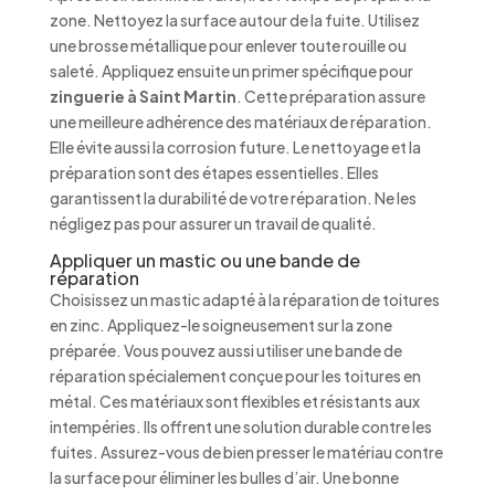
zone. Nettoyez la surface autour de la fuite. Utilisez
une brosse métallique pour enlever toute rouille ou
saleté. Appliquez ensuite un primer spécifique pour
zinguerie à Saint Martin
. Cette préparation assure
une meilleure adhérence des matériaux de réparation.
Elle évite aussi la corrosion future. Le nettoyage et la
préparation sont des étapes essentielles. Elles
garantissent la durabilité de votre réparation. Ne les
négligez pas pour assurer un travail de qualité.
Appliquer un mastic ou une bande de
réparation
Choisissez un mastic adapté à la réparation de toitures
en zinc. Appliquez-le soigneusement sur la zone
préparée. Vous pouvez aussi utiliser une bande de
réparation spécialement conçue pour les toitures en
métal. Ces matériaux sont flexibles et résistants aux
intempéries. Ils offrent une solution durable contre les
fuites. Assurez-vous de bien presser le matériau contre
la surface pour éliminer les bulles d’air. Une bonne