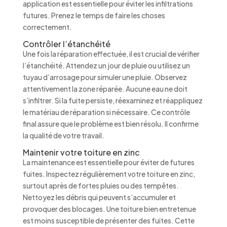
application est essentielle pour éviter les infiltrations
futures. Prenez le temps de faire les choses
correctement.
Contrôler l’étanchéité
Une fois la réparation effectuée, il est crucial de vérifier
l’étanchéité. Attendez un jour de pluie ou utilisez un
tuyau d’arrosage pour simuler une pluie. Observez
attentivement la zone réparée. Aucune eau ne doit
s’infiltrer. Si la fuite persiste, réexaminez et réappliquez
le matériau de réparation si nécessaire. Ce contrôle
final assure que le problème est bien résolu. Il confirme
la qualité de votre travail.
Maintenir votre toiture en zinc
La maintenance est essentielle pour éviter de futures
fuites. Inspectez régulièrement votre toiture en zinc,
surtout après de fortes pluies ou des tempêtes.
Nettoyez les débris qui peuvent s’accumuler et
provoquer des blocages. Une toiture bien entretenue
est moins susceptible de présenter des fuites. Cette