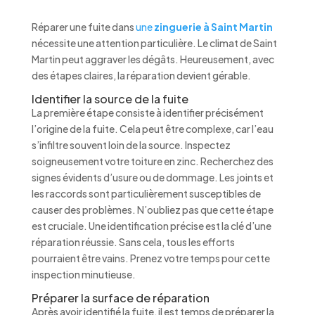
Réparer une fuite dans
une
zinguerie à Saint Martin
nécessite une attention particulière. Le climat de Saint
Martin peut aggraver les dégâts. Heureusement, avec
des étapes claires, la réparation devient gérable.
Identifier la source de la fuite
La première étape consiste à identifier précisément
l’origine de la fuite. Cela peut être complexe, car l’eau
s’infiltre souvent loin de la source. Inspectez
soigneusement votre toiture en zinc. Recherchez des
signes évidents d’usure ou de dommage. Les joints et
les raccords sont particulièrement susceptibles de
causer des problèmes. N’oubliez pas que cette étape
est cruciale. Une identification précise est la clé d’une
réparation réussie. Sans cela, tous les efforts
pourraient être vains. Prenez votre temps pour cette
inspection minutieuse.
Préparer la surface de réparation
Après avoir identifié la fuite, il est temps de préparer la