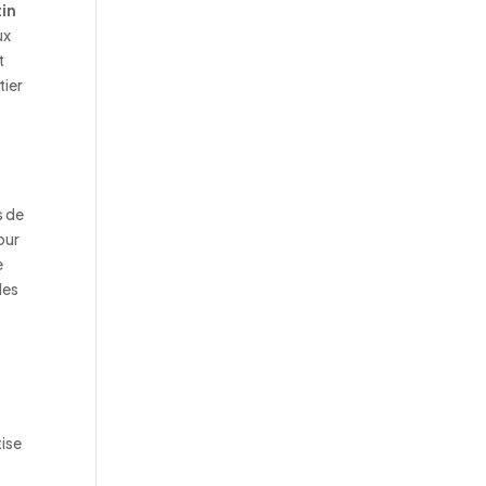
tin
ux
t
tier
s de
our
e
les
tise