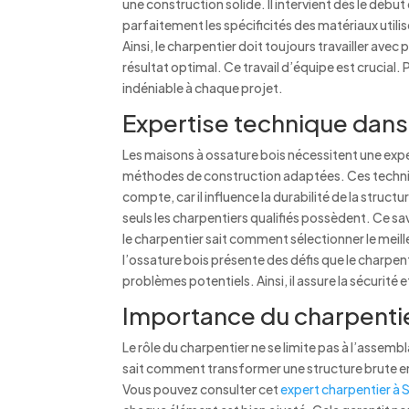
une construction solide. Il intervient dès le début 
parfaitement les spécificités des matériaux utili
Ainsi, le charpentier doit toujours travailler avec
résultat optimal. Ce travail d’équipe est crucial
indéniable à chaque projet.
Expertise technique dans 
Les maisons à ossature bois nécessitent une exper
méthodes de construction adaptées. Ces techniq
compte, car il influence la durabilité de la stru
seuls les charpentiers qualifiés possèdent. Ce sav
le charpentier sait comment sélectionner le meille
l’ossature bois présente des défis que le charpenti
problèmes potentiels. Ainsi, il assure la sécurité 
Importance du charpentier
Le rôle du charpentier ne se limite pas à l’assembla
sait comment transformer une structure brute en u
Vous pouvez consulter cet
expert charpentier à S