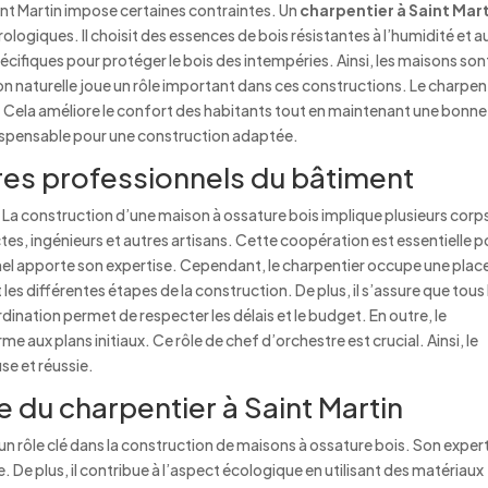
aint Martin impose certaines contraintes. Un
charpentier à Saint Mar
ologiques. Il choisit des essences de bois résistantes à l’humidité et a
écifiques pour protéger le bois des intempéries. Ainsi, les maisons son
tion naturelle joue un rôle important dans ces constructions. Le charpen
. Cela améliore le confort des habitants tout en maintenant une bonne
ndispensable pour une construction adaptée.
res professionnels du bâtiment
ul. La construction d’une maison à ossature bois implique plusieurs corp
ctes, ingénieurs et autres artisans. Cette coopération est essentielle p
nel apporte son expertise. Cependant, le charpentier occupe une plac
es différentes étapes de la construction. De plus, il s’assure que tous 
nation permet de respecter les délais et le budget. En outre, le
me aux plans initiaux. Ce rôle de chef d’orchestre est crucial. Ainsi, le
se et réussie.
 du charpentier à Saint Martin
un rôle clé dans la construction de maisons à ossature bois. Son exper
. De plus, il contribue à l’aspect écologique en utilisant des matériaux