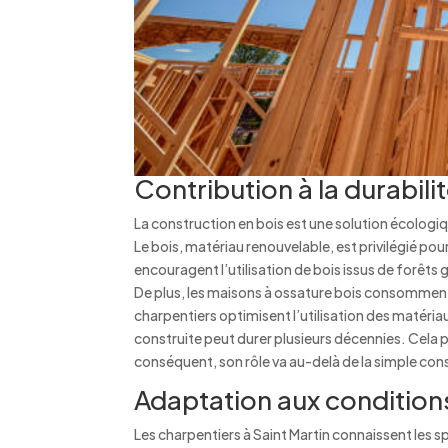
Contribution à la durabilit
La construction en bois est une solution écologiq
Le bois, matériau renouvelable, est privilégié po
encouragent l’utilisation de bois issus de forêt
De plus, les maisons à ossature bois consomment m
charpentiers optimisent l’utilisation des matériau
construite peut durer plusieurs décennies. Cela
conséquent, son rôle va au-delà de la simple cons
Adaptation aux conditions
Les charpentiers à Saint Martin connaissent les sp