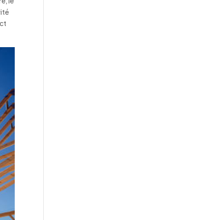
e, le
ité
act