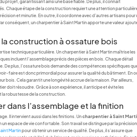
du projet, garantissant ainsi une base fiable. De plus, il connaît
sés. Chaque étape de la construction requiert une attention particulièr
 précision et minutie. En outre, il coordonne avec d’autres artisans pour
. Par conséquent, un charpentier à Saint Martin apporte une valeur ajout
la construction à ossature bois
tise technique particulière. Un charpentier à Saint Martin maîtrise les
ues incluent l’assemblage précis des pièces en bois. Chaque détail
cture. De plus, l’ossature bois demande des compétences spécifiques qu
oir-faire est donc primordial pour assurer la qualité du bâtiment. En o
ur bois. Cela garantit une longévité accrue de la maison. Par ailleurs,
er doit résoudre. Grâce à son expérience, il anticipe et évite les
et la robustesse de la construction.
 dans l’assemblage et la finition
ge. Il intervient aussi dans les finitions. Un
charpentier à Saint Mart
n espace de vie confortable. Son travail se distingue par la précision
aint Martin
pour obtenir un service de qualité. De plus, il s’assure que