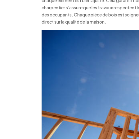
chaque élément est bien ajusté. Cela garantit non
charpentier s’assure que les travaux respectent l
des occupants. Chaque pièce de bois est soigneu
direct sur la qualité de la maison.