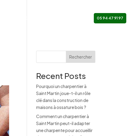
SATIONS
ACTUALITÉS
NOUS CONTACTER
05 94 47 91 97
Rechercher
Recent Posts
Pourquoi un charpentier à
Saint Martin joue-t-il un rôle
clé dans la construction de
maisons à ossature bois ?
Comment un charpentier à
Saint Martin peut-il adapter
une charpente pour accueillir