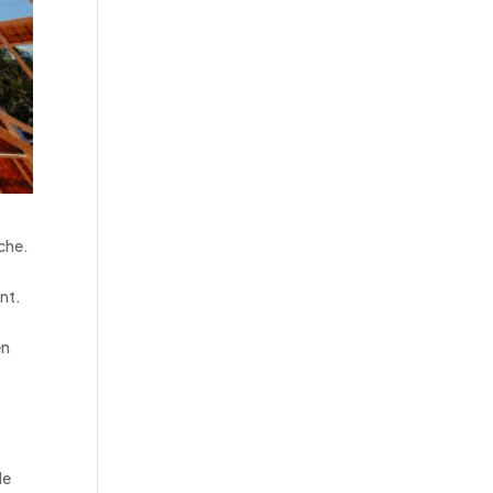
rche.
ent.
en
de