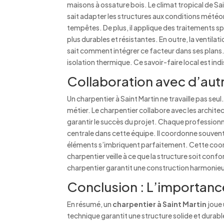
maisons à ossature bois. Le climat tropical de S
sait adapter les structures aux conditions météor
tempêtes. De plus, il applique des traitements sp
plus durables et résistantes. En outre, la ventila
sait comment intégrer ce facteur dans ses plans
isolation thermique. Ce savoir-faire local est i
Collaboration avec d’aut
Un charpentier à Saint Martin ne travaille pas se
métier. Le charpentier collabore avec les archite
garantir le succès du projet. Chaque profession
centrale dans cette équipe. Il coordonne souvent l
éléments s’imbriquent parfaitement. Cette coordi
charpentier veille à ce que la structure soit confor
charpentier garantit une construction harmonieu
Conclusion : L’importance
En résumé, un
charpentier à Saint Martin
joue 
technique garantit une structure solide et durable