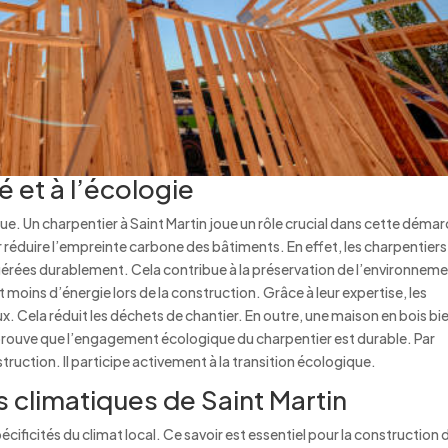
é et à l’écologie
ue. Un charpentier à Saint Martin joue un rôle crucial dans cette déma
ur réduire l’empreinte carbone des bâtiments. En effet, les charpentiers
s gérées durablement. Cela contribue à la préservation de l’environnem
oins d’énergie lors de la construction. Grâce à leur expertise, les
x. Cela réduit les déchets de chantier. En outre, une maison en bois bi
 prouve que l’engagement écologique du charpentier est durable. Par
truction. Il participe activement à la transition écologique.
 climatiques de Saint Martin
écificités du climat local. Ce savoir est essentiel pour la construction 