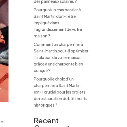
des panneaux solaires ?
Pourquoi un charpentier à
Saint Martin doit-il être
impliqué dans
l’agrandissement de votre
maison ?
Comment un charpentier à
Saint-Martin peut-il optimiser
l’isolation de votre maison
grâce à une charpente bien
conçue ?
Pourquoi le choix d’un
charpentier à Saint Martin
est-il crucial pour les projets
de restauration de bâtiments
historiques ?
Recent
re