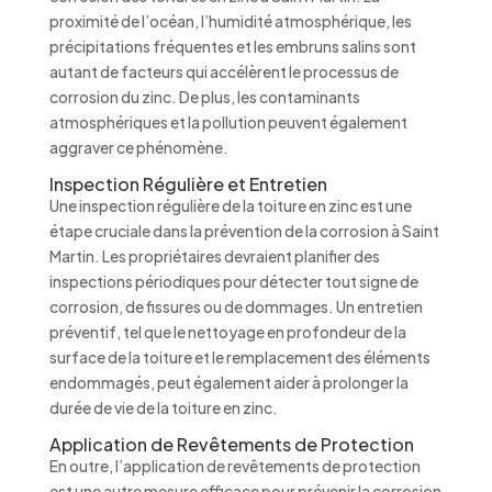
proximité de l’océan, l’humidité atmosphérique, les
précipitations fréquentes et les embruns salins sont
autant de facteurs qui accélèrent le processus de
corrosion du zinc. De plus, les contaminants
atmosphériques et la pollution peuvent également
aggraver ce phénomène.
Inspection Régulière et Entretien
Une inspection régulière de la toiture en zinc est une
étape cruciale dans la prévention de la corrosion à Saint
Martin. Les propriétaires devraient planifier des
inspections périodiques pour détecter tout signe de
corrosion, de fissures ou de dommages. Un entretien
préventif, tel que le nettoyage en profondeur de la
surface de la toiture et le remplacement des éléments
endommagés, peut également aider à prolonger la
durée de vie de la toiture en zinc.
Application de Revêtements de Protection
En outre, l’application de revêtements de protection
est une autre mesure efficace pour prévenir la corrosion