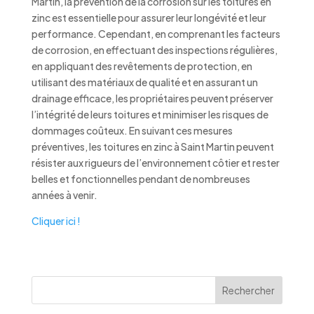
Martin, la prévention de la corrosion sur les toitures en
zinc est essentielle pour assurer leur longévité et leur
performance. Cependant, en comprenant les facteurs
de corrosion, en effectuant des inspections régulières,
en appliquant des revêtements de protection, en
utilisant des matériaux de qualité et en assurant un
drainage efficace, les propriétaires peuvent préserver
l’intégrité de leurs toitures et minimiser les risques de
dommages coûteux. En suivant ces mesures
préventives, les toitures en zinc à Saint Martin peuvent
résister aux rigueurs de l’environnement côtier et rester
belles et fonctionnelles pendant de nombreuses
années à venir.
Cliquer ici !
Rechercher